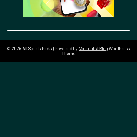
© 2026 All Sports Picks
| Powered by
Minimalist Blog
WordPress
Theme